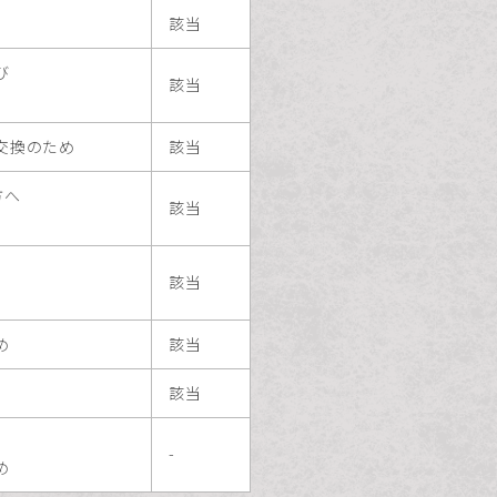
該当
び
該当
交換のため
該当
方へ
該当
該当
め
該当
該当
-
め