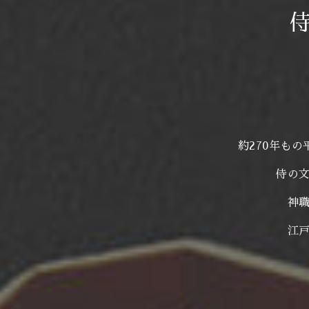
約270年も
侍の
神
江