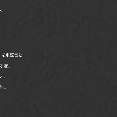
、
日光東照宮と、
る旅。
え、
能。