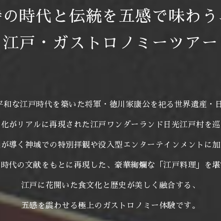
侍の時代と伝統を五感で味わう
江戸・ガストロノミーツアー
の平和な江戸時代を築いた将軍・徳川家康公を祀る世界遺産・
文化がリアルに再現された
江戸ワンダーランド日光江戸村を巡
職が導く神域での特別拝観や
没入型エンターテインメントに加
戸時代の文献をもとに再現した、豪華絢爛な「江戸料理」を堪
江戸に花開いた食文化と歴史が美しく融合する、
五感を震わせる極上のガストロノミー体験です。