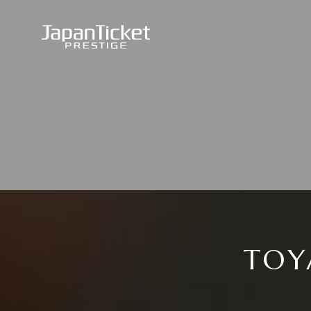
JapanTicket PRESTIGE
TOY